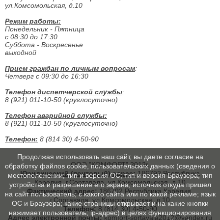
ул.Комсомольская, д.10
Режим работы:
Понедельник - Пятница
с 08:30 до 17:30
Суббота - Воскресенье
выходной
Прием граждан по личным вопросам
:
Четверг с 09:30 до 16:30
Телефон диспетчерской службы
:
8 (921) 011-10-50 (круглосуточно)
Телефон аварийной службы:
8 (921) 011-10-50 (круглосуточно)
Телефон:
8 (814 30) 4-50-90
Продолжая использовать наш сайт, вы даете согласие на
ООО "КОМФОРТ" 2012г.
обработку файлов cookie, пользовательских данных (сведения о
Юридический (почтовый) адрес:
186792,Республика
местоположении; тип и версия ОС; тип и версия Браузера; тип
Карелия, г.Сортавала, ул.Комсомольская, д.10
устройства и разрешение его экрана; источник откуда пришел
Фактический адрес:
186792,Республика Карелия,
на сайт пользователь; с какого сайта или по какой рекламе; язык
г.Сортавала, ул.Комсомольская, д.10
ОС и Браузера; какие страницы открывает и на какие кнопки
Телефон:
8 (814 30) 4-50-90
нажимает пользователь; ip-адрес) в целях функционирования
Адрес электронной почты
:
komfort-sortavala2012@yandex.ru