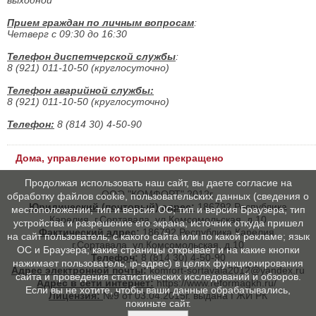
Прием граждан по личным вопросам
:
Четверг с 09:30 до 16:30
Телефон диспетчерской службы
:
8 (921) 011-10-50 (круглосуточно)
Телефон аварийной службы:
8 (921) 011-10-50 (круглосуточно)
Телефон:
8 (814 30) 4-50-90
Дома, управление которыми прекращено
Продолжая использовать наш сайт, вы даете согласие на
ООО "КОМФОРТ" 2012г.
обработку файлов cookie, пользовательских данных (сведения о
Юридический (почтовый) адрес:
186792,Республика
местоположении; тип и версия ОС; тип и версия Браузера; тип
Карелия, г.Сортавала, ул.Комсомольская, д.10
устройства и разрешение его экрана; источник откуда пришел
Фактический адрес:
186792,Республика Карелия,
на сайт пользователь; с какого сайта или по какой рекламе; язык
г.Сортавала, ул.Комсомольская, д.10
ОС и Браузера; какие страницы открывает и на какие кнопки
Телефон:
8 (814 30) 4-50-90
нажимает пользователь; ip-адрес) в целях функционирования
Адрес электронной почты
:
komfort-sortavala2012@yandex.ru
сайта и проведения статистических исследований и обзоров.
Адрес в сети интернет:
https://www.reformagkh.ru/
Если вы не хотите, чтобы ваши данные обрабатывались,
Лицензия:
№9 от 03.04.2015г. выдана ГЖИ РК
покиньте сайт.