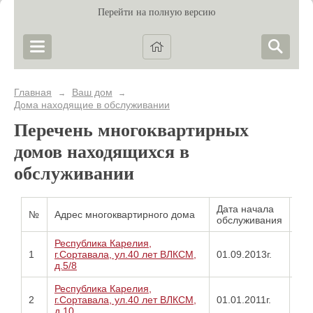
Перейти на полную версию
Главная
Ваш дом
→
→
Дома находящие в обслуживании
Перечень многоквартирных
домов находящихся в
обслуживании
Дата начала
Ос
№
Адрес многоквартирного дома
обслуживания
об
Республика Карелия,
Про
1
г.Сортавала, ул.40 лет ВЛКСМ,
01.09.2013г.
от
д.5/8
11.
Республика Карелия,
Про
2
г.Сортавала, ул.40 лет ВЛКСМ,
01.01.2011г.
от
д.10
08.