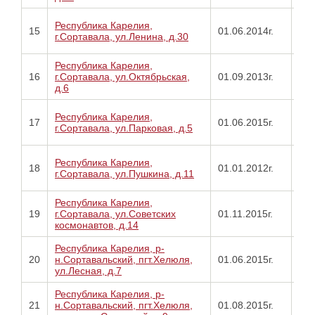
Про
Республика Карелия,
15
01.06.2014г.
от
г.Сортавала, ул.Ленина, д.30
24.
Республика Карелия,
Про
16
г.Сортавала, ул.Октябрьская,
01.09.2013г.
от
д.6
29.
Про
Республика Карелия,
17
01.06.2015г.
от
г.Сортавала, ул.Парковая, д.5
01.
Про
Республика Карелия,
18
01.01.2012г.
от
г.Сортавала, ул.Пушкина, д.11
25.
Республика Карелия,
Про
19
г.Сортавала, ул.Советских
01.11.2015г.
от
космонавтов, д.14
25.
Республика Карелия, р-
Про
20
н.Сортавальский, пгт.Хелюля,
01.06.2015г.
от
ул.Лесная, д.7
13.
Республика Карелия, р-
Про
21
н.Сортавальский, пгт.Хелюля,
01.08.2015г.
от