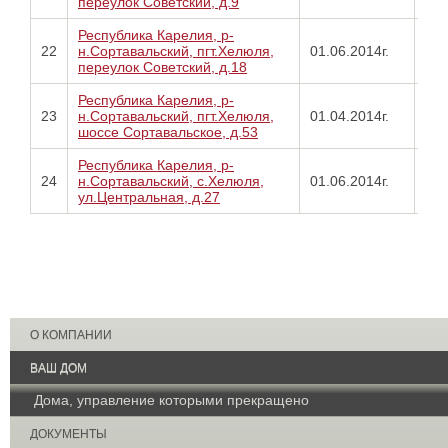
переулок Советский, д.9
05.
Республика Карелия, р-
Про
22
н.Сортавальский, пгт.Хелюля,
01.06.2014г.
от
переулок Советский, д.18
01.
Республика Карелия, р-
Про
23
н.Сортавальский, пгт.Хелюля,
01.04.2014г.
от
шоссе Сортавальское, д.53
01.
Республика Карелия, р-
Про
24
н.Сортавальский, с.Хелюля,
01.06.2014г.
01.
ул.Центральная, д.27
О КОМПАНИИ
ВАШ ДОМ
Дома, управление которыми прекращено
ДОКУМЕНТЫ