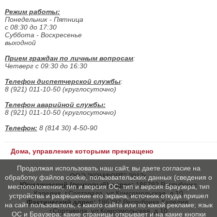
Режим работы:
Понедельник - Пятница
с 08:30 до 17:30
Суббота - Воскресенье
выходной
Прием граждан по личным вопросам
:
Четверг с 09:30 до 16:30
Телефон диспетчерской службы
:
8 (921) 011-10-50 (круглосуточно)
Телефон аварийной службы:
8 (921) 011-10-50 (круглосуточно)
Телефон:
8 (814 30) 4-50-90
Дома, управление которыми прекращено
Продолжая использовать наш сайт, вы даете согласие на
ООО "КОМФОРТ" 2012г.
обработку файлов cookie, пользовательских данных (сведения о
Юридический (почтовый) адрес:
186792,Республика
местоположении; тип и версия ОС; тип и версия Браузера; тип
Карелия, г.Сортавала, ул.Комсомольская, д.10
устройства и разрешение его экрана; источник откуда пришел
Фактический адрес:
186792,Республика Карелия,
на сайт пользователь; с какого сайта или по какой рекламе; язык
г.Сортавала, ул.Комсомольская, д.10
ОС и Браузера; какие страницы открывает и на какие кнопки